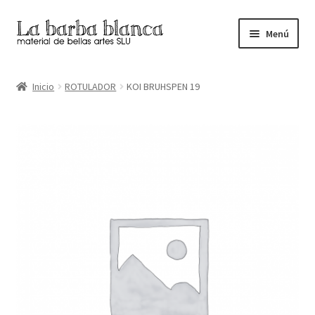
Ir
Ir
Menú
a
al
la
contenido
Inicio
navegación
Inicio
ROTULADOR
KOI BRUHSPEN 19
Carrito
Finalizar compra
Inicio
Mi cuenta
Tienda