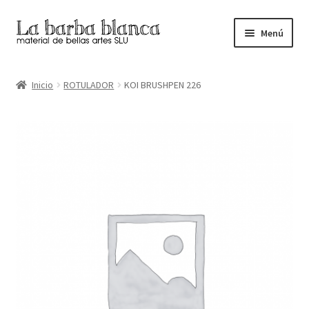
Ir
Ir
Menú
a
al
la
contenido
Inicio
navegación
Inicio
ROTULADOR
KOI BRUSHPEN 226
Carrito
Finalizar compra
Inicio
Mi cuenta
Tienda