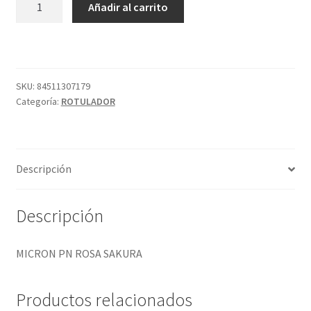
Añadir al carrito
PN
ROSA
SAKURA
cantidad
SKU:
84511307179
Categoría:
ROTULADOR
Descripción
Descripción
MICRON PN ROSA SAKURA
Productos relacionados