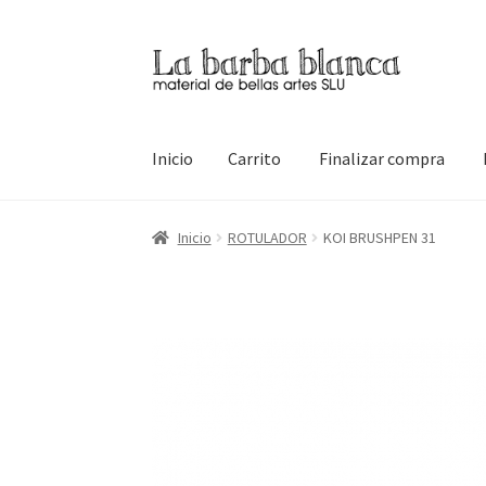
Ir
Ir
a
al
la
contenido
navegación
Inicio
Carrito
Finalizar compra
Inicio
Carrito
Finalizar compra
Inicio
Mi cuen
Inicio
ROTULADOR
KOI BRUSHPEN 31