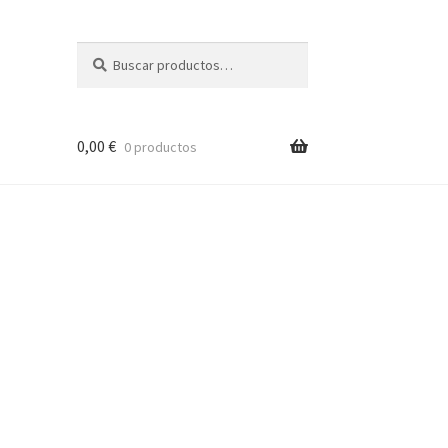
Buscar
Buscar
por:
0,00
€
0 productos
1