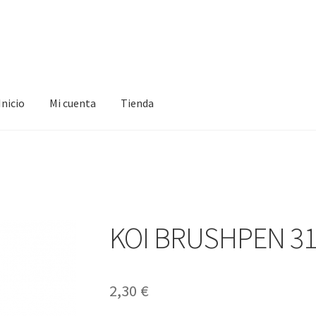
Inicio
Mi cuenta
Tienda
ta
Tienda
KOI BRUSHPEN 3
2,30
€