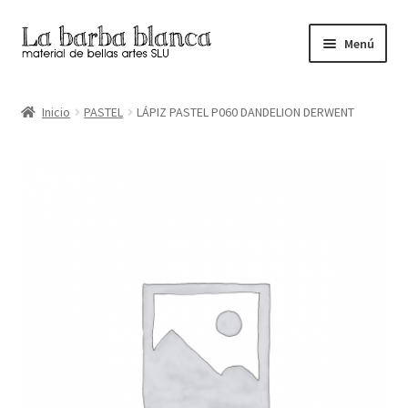
Ir
Ir
Menú
a
al
la
contenido
Inicio
navegación
Inicio
PASTEL
LÁPIZ PASTEL P060 DANDELION DERWENT
Carrito
Finalizar compra
Inicio
Mi cuenta
Tienda