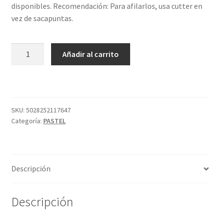
disponibles. Recomendación: Para afilarlos, usa cutter en
vez de sacapuntas.
LÁPIZ
Añadir al carrito
PASTEL
P060
DANDELION
DERWENT
cantidad
SKU:
5028252117647
Categoría:
PASTEL
Descripción
Descripción