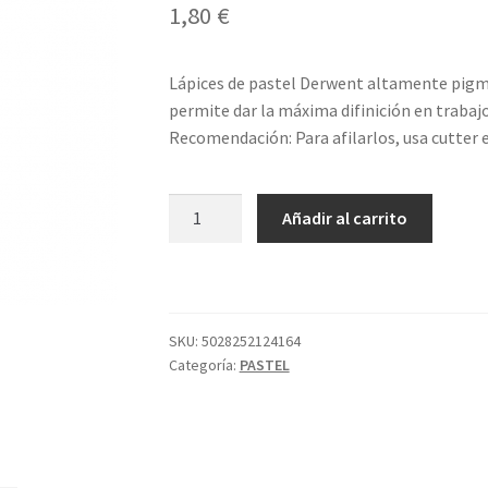
1,80
€
Lápices de pastel Derwent altamente pigme
permite dar la máxima difinición en trabajo
Recomendación: Para afilarlos, usa cutter 
LÁPIZ
Añadir al carrito
PASTEL
P310
POWDER
BLUE
DERWENT
SKU:
5028252124164
Categoría:
PASTEL
cantidad