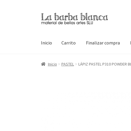
Ir
Ir
a
al
la
contenido
navegación
Inicio
Carrito
Finalizar compra
Inicio
Carrito
Finalizar compra
Inicio
Mi cuen
Inicio
PASTEL
LÁPIZ PASTEL P310 POWDER 