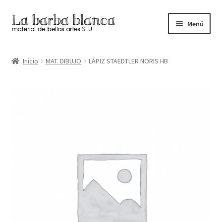
Ir
Ir
Menú
a
al
la
contenido
Inicio
navegación
Inicio
MAT. DIBUJO
LÁPIZ STAEDTLER NORIS HB
Carrito
Finalizar compra
Inicio
Mi cuenta
Tienda