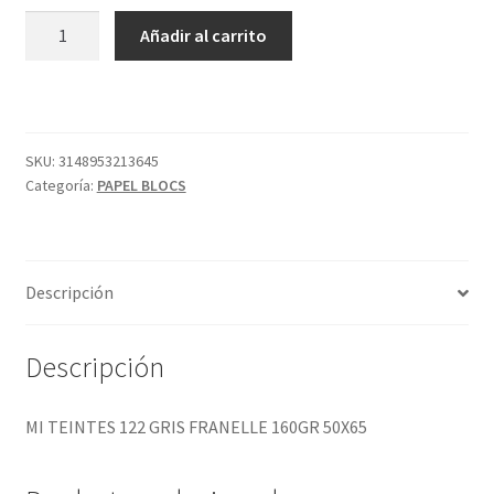
MI
Añadir al carrito
TEINTES
122
GRIS
FRANELLE
160GR
SKU:
3148953213645
Categoría:
PAPEL BLOCS
50X65
cantidad
Descripción
Descripción
MI TEINTES 122 GRIS FRANELLE 160GR 50X65