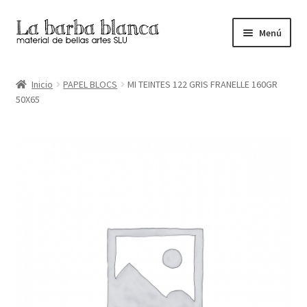
Ir
Ir
Menú
a
al
la
contenido
Inicio
navegación
Inicio
PAPEL BLOCS
MI TEINTES 122 GRIS FRANELLE 160GR
50X65
Carrito
Finalizar compra
Inicio
Mi cuenta
Tienda