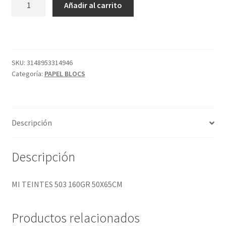
Añadir al carrito
TEINTES
503
160GR
50X65CM
cantidad
SKU:
3148953314946
Categoría:
PAPEL BLOCS
Descripción
Descripción
MI TEINTES 503 160GR 50X65CM
Productos relacionados