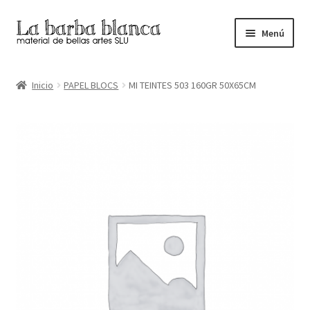
Ir
Ir
Menú
a
al
la
contenido
Inicio
navegación
Inicio
PAPEL BLOCS
MI TEINTES 503 160GR 50X65CM
Carrito
Finalizar compra
Inicio
Mi cuenta
Tienda