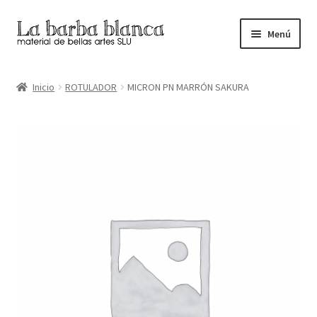
Ir
Ir
Menú
a
al
la
contenido
Inicio
navegación
Inicio
ROTULADOR
MICRON PN MARRÓN SAKURA
Carrito
Finalizar compra
Inicio
Mi cuenta
Tienda