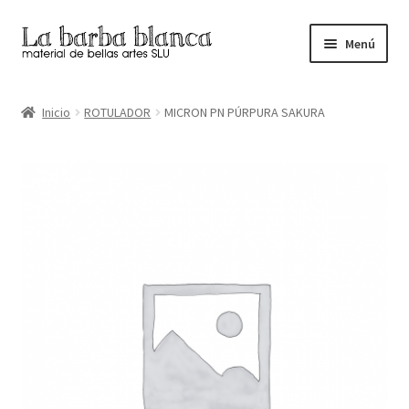
Ir
Ir
Menú
a
al
la
contenido
Inicio
navegación
Inicio
ROTULADOR
MICRON PN PÚRPURA SAKURA
Carrito
Finalizar compra
Inicio
Mi cuenta
Tienda