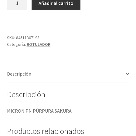
Añadir al carrito
PN
PÚRPURA
SAKURA
cantidad
SKU:
84511307193
Categoría:
ROTULADOR
Descripción
Descripción
MICRON PN PÚRPURA SAKURA
Productos relacionados