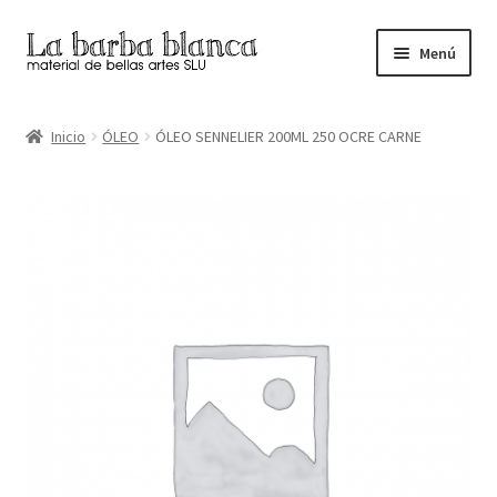
Ir
Ir
Menú
a
al
la
contenido
Inicio
navegación
Inicio
ÓLEO
ÓLEO SENNELIER 200ML 250 OCRE CARNE
Carrito
Finalizar compra
Inicio
Mi cuenta
Tienda