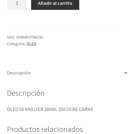
Añadir al carrito
SENNELIER
200ML
250
OCRE
CARNE
SKU:
3046450766292
Categoría:
ÓLEO
cantidad
Descripción
Descripción
ÓLEO SENNELIER 200ML 250 OCRE CARNE
Productos relacionados