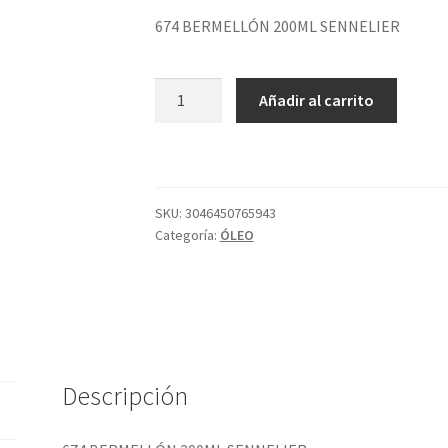
674 BERMELLÓN 200ML SENNELIER
674
Añadir al carrito
BERMELLÓN
200ML
SENNELIER
cantidad
SKU:
3046450765943
Categoría:
ÓLEO
Descripción