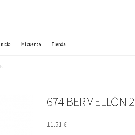
Inicio
Mi cuenta
Tienda
ta
Tienda
ER
674 BERMELLÓN 2
11,51
€