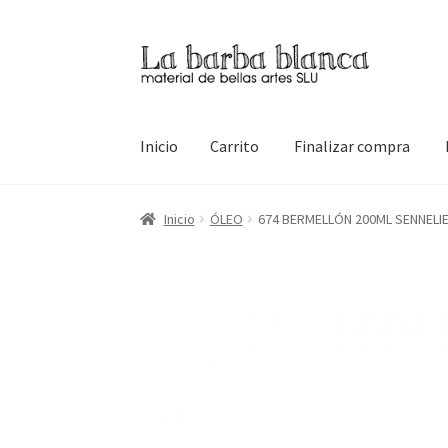
Ir
Ir
a
al
la
contenido
navegación
Inicio
Carrito
Finalizar compra
Inicio
Carrito
Finalizar compra
Inicio
Mi cuen
Inicio
ÓLEO
674 BERMELLÓN 200ML SENNELI