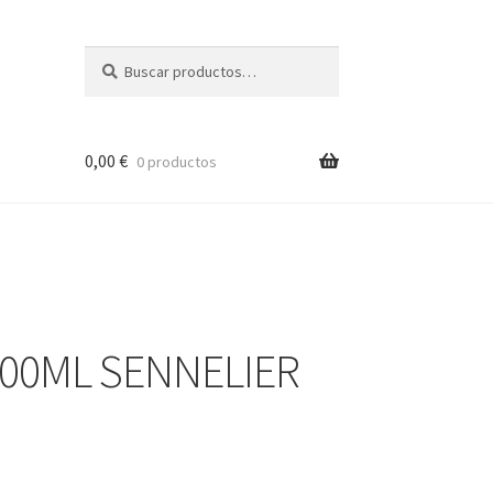
Buscar
Buscar
por:
0,00
€
0 productos
00ML SENNELIER