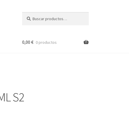
Buscar
Buscar
por:
0,00
€
0 productos
ML S2