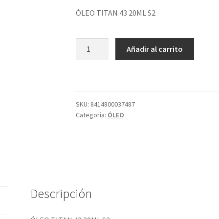
ÓLEO TITAN 43 20ML S2
ÓLEO
Añadir al carrito
TITAN
43
20ML
S2
cantidad
SKU:
8414800037487
Categoría:
ÓLEO
Descripción