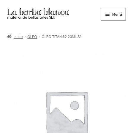
Ir
Ir
Menú
a
al
la
contenido
Inicio
navegación
Inicio
ÓLEO
ÓLEO TITAN 82 20ML S1
Carrito
Finalizar compra
Inicio
Mi cuenta
Tienda