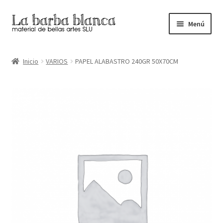
Ir
Ir
Menú
a
al
la
contenido
Inicio
navegación
Inicio
VARIOS
PAPEL ALABASTRO 240GR 50X70CM
Carrito
Finalizar compra
Inicio
Mi cuenta
Tienda