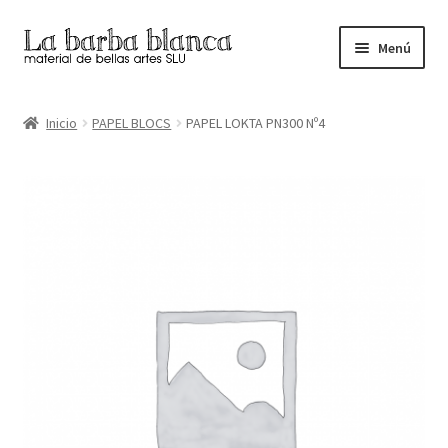
Ir
Ir
Menú
a
al
la
contenido
Inicio
navegación
Inicio
PAPEL BLOCS
PAPEL LOKTA PN300 Nº4
Carrito
Finalizar compra
Inicio
Mi cuenta
Tienda