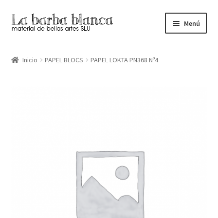
Ir
Ir
Menú
a
al
la
contenido
Inicio
navegación
Inicio
PAPEL BLOCS
PAPEL LOKTA PN368 Nº4
Carrito
Finalizar compra
Inicio
Mi cuenta
Tienda