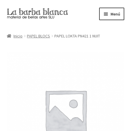
Ir
Ir
Menú
a
al
la
contenido
Inicio
navegación
Inicio
PAPEL BLOCS
PAPEL LOKTA PN421 1 NUIT
Carrito
Finalizar compra
Inicio
Mi cuenta
Tienda