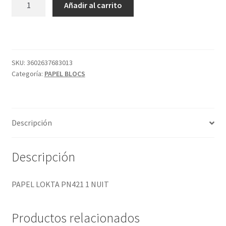
Añadir al carrito
LOKTA
PN421
1
NUIT
cantidad
SKU:
3602637683013
Categoría:
PAPEL BLOCS
Descripción
Descripción
PAPEL LOKTA PN421 1 NUIT
Productos relacionados