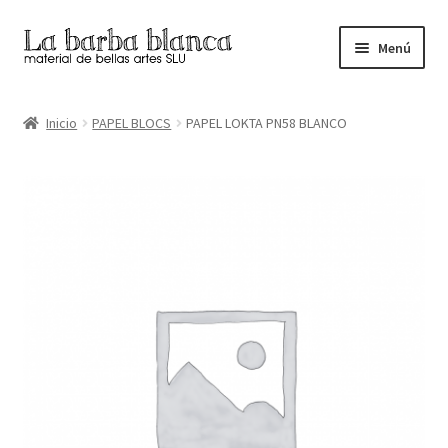
Ir
Ir
Menú
a
al
la
contenido
Inicio
navegación
Inicio
PAPEL BLOCS
PAPEL LOKTA PN58 BLANCO
Carrito
Finalizar compra
Inicio
Mi cuenta
Tienda