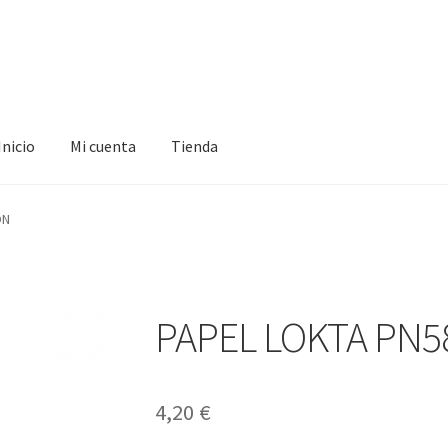
Inicio
Mi cuenta
Tienda
ta
Tienda
ON
PAPEL LOKTA PN5
4,20
€