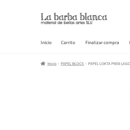
Ir
Ir
a
al
la
contenido
navegación
Inicio
Carrito
Finalizar compra
Inicio
Carrito
Finalizar compra
Inicio
Mi cuen
Inicio
PAPEL BLOCS
PAPEL LOKTA PN58 LAG