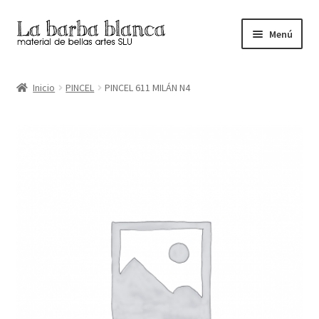
Ir
Ir
Menú
a
al
la
contenido
Inicio
navegación
Inicio
PINCEL
PINCEL 611 MILÁN N4
Carrito
Finalizar compra
Inicio
Mi cuenta
Tienda