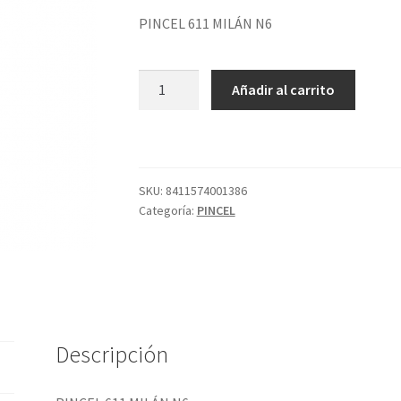
PINCEL 611 MILÁN N6
PINCEL
Añadir al carrito
611
MILÁN
N6
cantidad
SKU:
8411574001386
Categoría:
PINCEL
Descripción