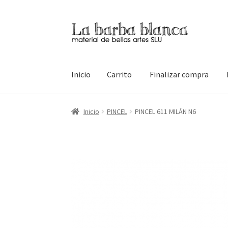
Ir
Ir
a
al
la
contenido
navegación
Inicio
Carrito
Finalizar compra
Inicio
Carrito
Finalizar compra
Inicio
Mi cuen
Inicio
PINCEL
PINCEL 611 MILÁN N6