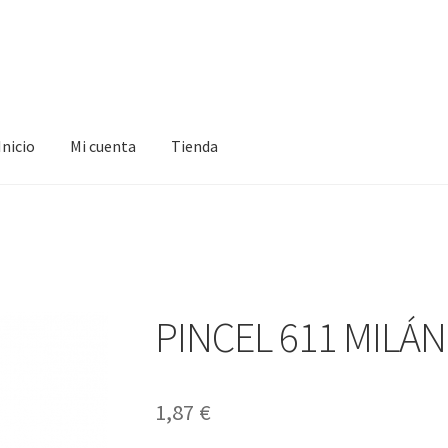
Inicio
Mi cuenta
Tienda
ta
Tienda
PINCEL 611 MILÁN
1,87
€