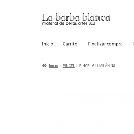
Ir
Ir
a
al
la
contenido
navegación
Inicio
Carrito
Finalizar compra
Inicio
Carrito
Finalizar compra
Inicio
Mi cuen
Inicio
PINCEL
PINCEL 611 MILÁN N8