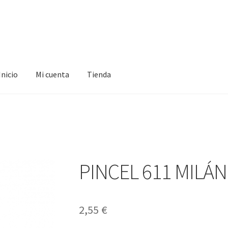
Inicio
Mi cuenta
Tienda
ta
Tienda
PINCEL 611 MILÁN
2,55
€