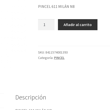
PINCEL 611 MILÁN N8
PINCEL
Añadir al carrito
611
MILÁN
N8
cantidad
SKU:
8411574001393
Categoría:
PINCEL
Descripción