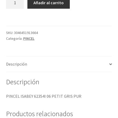
Añadir al carrito
ISABEY
62354I
06
PETIT
GRIS
SKU:
3046451913664
Categoría:
PINCEL
PUR
cantidad
Descripción
Descripción
PINCEL ISABEY 62354I 06 PETIT GRIS PUR
Productos relacionados