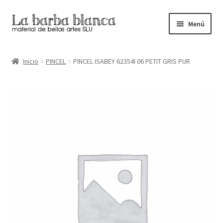
Ir
Ir
Menú
a
al
la
contenido
Inicio
navegación
Inicio
PINCEL
PINCEL ISABEY 62354I 06 PETIT GRIS PUR
Carrito
Finalizar compra
Inicio
Mi cuenta
Tienda