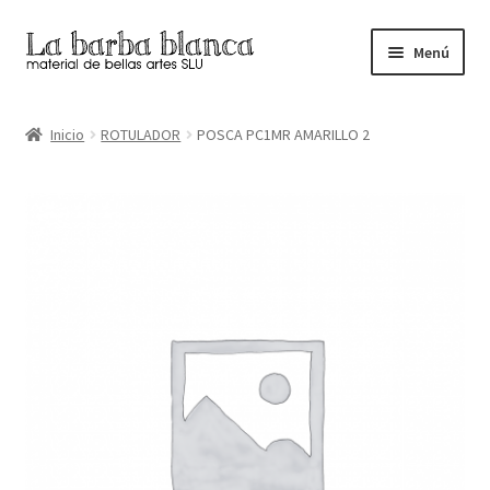
Ir
Ir
Menú
a
al
la
contenido
Inicio
navegación
Inicio
ROTULADOR
POSCA PC1MR AMARILLO 2
Carrito
Finalizar compra
Inicio
Mi cuenta
Tienda