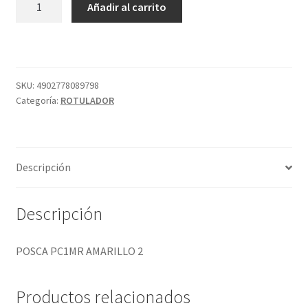
Añadir al carrito
PC1MR
AMARILLO
2
cantidad
SKU:
4902778089798
Categoría:
ROTULADOR
Descripción
Descripción
POSCA PC1MR AMARILLO 2
Productos relacionados