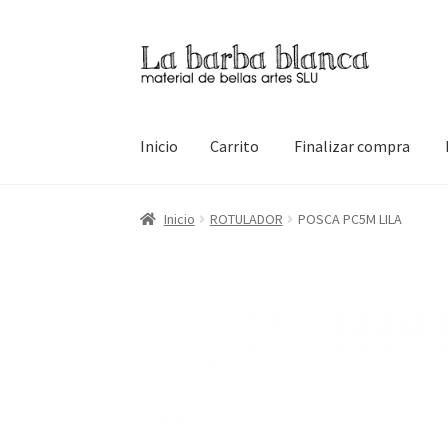
Ir
Ir
a
al
la
contenido
navegación
Inicio
Carrito
Finalizar compra
Inicio
Carrito
Finalizar compra
Inicio
Mi cuen
Inicio
ROTULADOR
POSCA PC5M LILA