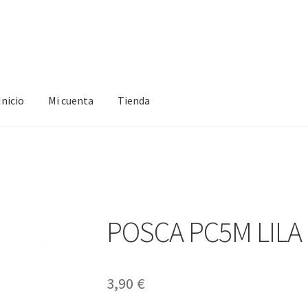
Inicio
Mi cuenta
Tienda
ta
Tienda
POSCA PC5M LILA
3,90
€