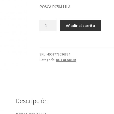
POSCA PC5M LILA
POSCA
Añadir al carrito
PC5M
LILA
cantidad
SKU:
4902778036884
Categoría:
ROTULADOR
Descripción