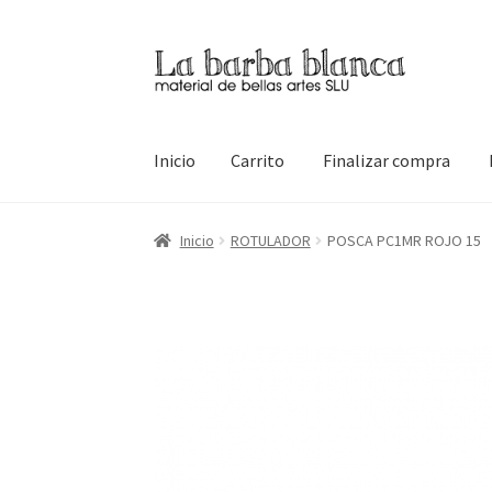
Ir
Ir
a
al
la
contenido
navegación
Inicio
Carrito
Finalizar compra
Inicio
Carrito
Finalizar compra
Inicio
Mi cuen
Inicio
ROTULADOR
POSCA PC1MR ROJO 15