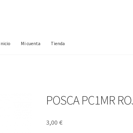
Inicio
Mi cuenta
Tienda
ta
Tienda
POSCA PC1MR RO
3,00
€