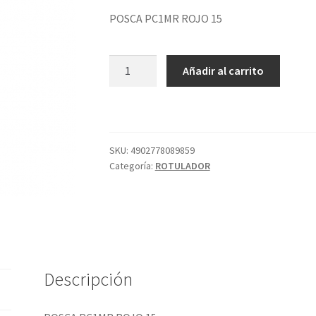
POSCA PC1MR ROJO 15
POSCA
Añadir al carrito
PC1MR
ROJO
15
cantidad
SKU:
4902778089859
Categoría:
ROTULADOR
Descripción