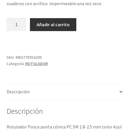
cuaderos con acrílico. impermeable una vez seco.
POSCA
Añadir al carrito
PC5M
AZUL
CLARO
8
cantidad
SKU:
4902778916209
Categoría:
ROTULADOR
Descripción
Descripción
Rotulador Posca punta cónica PC 5M 1.8-2.5 mm color Azul