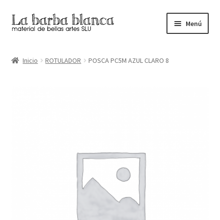
Ir
Ir
Menú
a
al
la
contenido
Inicio
navegación
Inicio
ROTULADOR
POSCA PC5M AZUL CLARO 8
Carrito
Finalizar compra
Inicio
Mi cuenta
Tienda