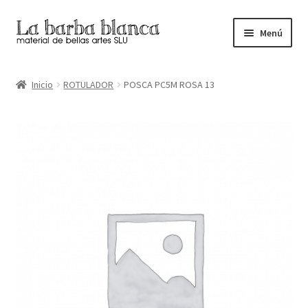
Ir
Ir
Menú
a
al
la
contenido
Inicio
navegación
Inicio
ROTULADOR
POSCA PC5M ROSA 13
Carrito
Finalizar compra
Inicio
Mi cuenta
Tienda