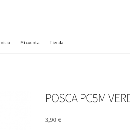
Inicio
Mi cuenta
Tienda
ta
Tienda
POSCA PC5M VERD
3,90
€