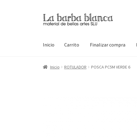
Ir
Ir
a
al
la
contenido
navegación
Inicio
Carrito
Finalizar compra
Inicio
Carrito
Finalizar compra
Inicio
Mi cuen
Inicio
ROTULADOR
POSCA PC5M VERDE 6