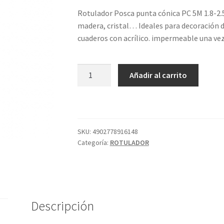
Rotulador Posca punta cónica PC 5M 1.8-2.5
madera, cristal… Ideales para decoración d
cuaderos con acrílico. impermeable una vez
POSCA
Añadir al carrito
PC5M
VERDE
6
cantidad
SKU:
4902778916148
Categoría:
ROTULADOR
Descripción