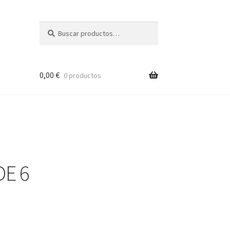
Buscar
Buscar
por:
0,00
€
0 productos
E 6