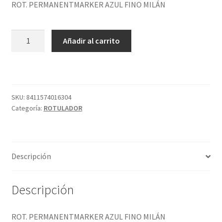
ROT. PERMANENTMARKER AZUL FINO MILÁN
ROT.
Añadir al carrito
PERMANENTMARKER
AZUL
FINO
MILÁN
cantidad
SKU:
8411574016304
Categoría:
ROTULADOR
Descripción
Descripción
ROT. PERMANENTMARKER AZUL FINO MILÁN