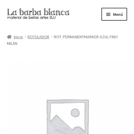
Ir
Ir
Menú
a
al
la
contenido
Inicio
navegación
Inicio
ROTULADOR
ROT. PERMANENTMARKER AZUL FINO
MILÁN
Carrito
Finalizar compra
Inicio
Mi cuenta
Tienda