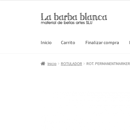
Ir
Ir
a
al
la
contenido
navegación
Inicio
Carrito
Finalizar compra
Inicio
Carrito
Finalizar compra
Inicio
Mi cuen
Inicio
ROTULADOR
ROT. PERMANENTMARKER 