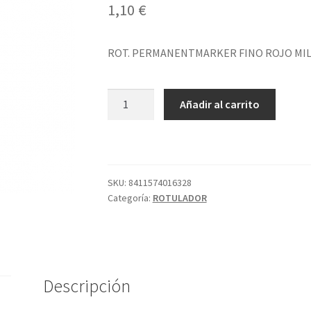
1,10
€
ROT. PERMANENTMARKER FINO ROJO MI
ROT.
Añadir al carrito
PERMANENTMARKER
FINO
ROJO
MILÁN
cantidad
SKU:
8411574016328
Categoría:
ROTULADOR
Descripción