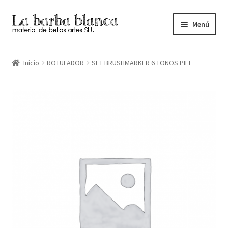
Ir
Ir
Menú
a
al
la
contenido
Inicio
navegación
Inicio
ROTULADOR
SET BRUSHMARKER 6 TONOS PIEL
Carrito
Finalizar compra
Inicio
Mi cuenta
Tienda