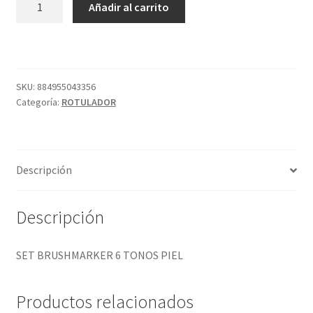
Añadir al carrito
BRUSHMARKER
6
TONOS
PIEL
cantidad
SKU:
884955043356
Categoría:
ROTULADOR
Descripción
Descripción
SET BRUSHMARKER 6 TONOS PIEL
Productos relacionados