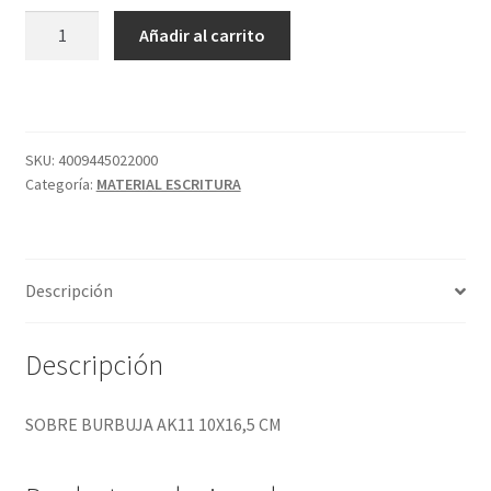
SOBRE
Añadir al carrito
BURBUJA
AK11
10X16,5
CM
cantidad
SKU:
4009445022000
Categoría:
MATERIAL ESCRITURA
Descripción
Descripción
SOBRE BURBUJA AK11 10X16,5 CM