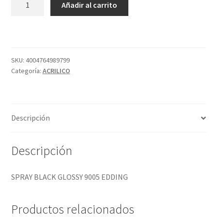
Añadir al carrito
BLACK
GLOSSY
9005
EDDING
cantidad
SKU:
4004764989799
Categoría:
ACRILICO
Descripción
Descripción
SPRAY BLACK GLOSSY 9005 EDDING
Productos relacionados