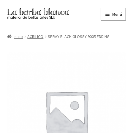
Ir
Ir
Menú
a
al
la
contenido
Inicio
navegación
Inicio
ACRILICO
SPRAY BLACK GLOSSY 9005 EDDING
Carrito
Finalizar compra
Inicio
Mi cuenta
Tienda