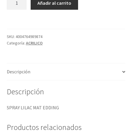
Añadir al carrito
LILAC
MAT
EDDING
cantidad
SKU:
4004764989874
Categoría:
ACRILICO
Descripción
Descripción
SPRAY LILAC MAT EDDING
Productos relacionados