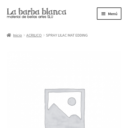
Ir
Ir
Menú
a
al
la
contenido
Inicio
navegación
Inicio
ACRILICO
SPRAY LILAC MAT EDDING
Carrito
Finalizar compra
Inicio
Mi cuenta
Tienda