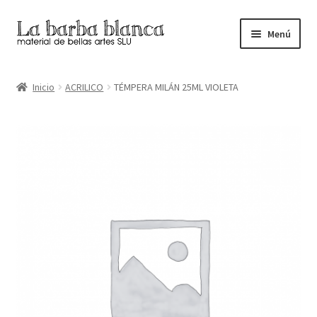
Ir
Ir
Menú
a
al
la
contenido
Inicio
navegación
Inicio
ACRILICO
TÉMPERA MILÁN 25ML VIOLETA
Carrito
Finalizar compra
Inicio
Mi cuenta
Tienda