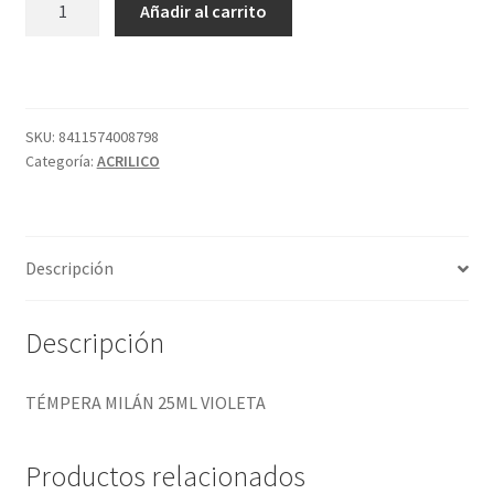
Añadir al carrito
MILÁN
25ML
VIOLETA
cantidad
SKU:
8411574008798
Categoría:
ACRILICO
Descripción
Descripción
TÉMPERA MILÁN 25ML VIOLETA
Productos relacionados