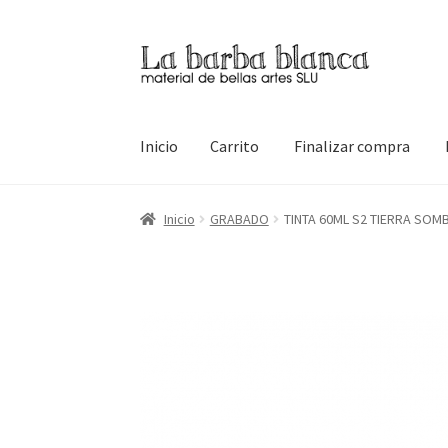
Ir
Ir
a
al
la
contenido
navegación
Inicio
Carrito
Finalizar compra
Inicio
Carrito
Finalizar compra
Inicio
Mi cuen
Inicio
GRABADO
TINTA 60ML S2 TIERRA SOM