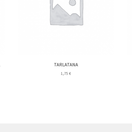
L
TARLATANA
1,75
€