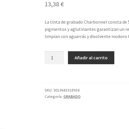
13,38
€
La tinta de grabado Charbonnel consta de 5
pigmentos y aglutinantes garantizan un re
limpian con aguarrás y disolvente inodoro G
TINTA
Añadir al carrito
60ML
S2
TIERRA
SOMBRA
TOST.
SKU:
3013643318934
Categoría:
GRABADO
CHARBO
cantidad