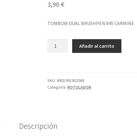
3,90
€
TOMBOW DUAL BRUSHPEN 845 CARMINE
TOMBOW
Añadir al carrito
DUAL
BRUSHPEN
845
CARMINE
cantidad
SKU:
4901991902068
Categoría:
ROTULADOR
Descripción