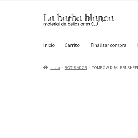
Ir
Ir
a
al
la
contenido
navegación
Inicio
Carrito
Finalizar compra
Inicio
Carrito
Finalizar compra
Inicio
Mi cuen
Inicio
ROTULADOR
TOMBOW DUAL BRUSHPEN