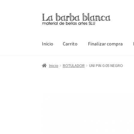
Ir
Ir
a
al
la
contenido
navegación
Inicio
Carrito
Finalizar compra
Inicio
Carrito
Finalizar compra
Inicio
Mi cuen
Inicio
ROTULADOR
UNI PIN 0.05 NEGRO