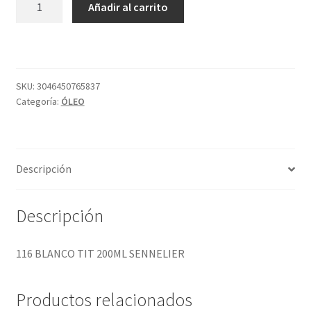
Añadir al carrito
BLANCO
TIT
200ML
SENNELIER
cantidad
SKU:
3046450765837
Categoría:
ÓLEO
Descripción
Descripción
116 BLANCO TIT 200ML SENNELIER
Productos relacionados