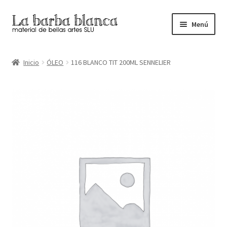
Ir
Ir
Menú
a
al
la
contenido
Inicio
navegación
Inicio
ÓLEO
116 BLANCO TIT 200ML SENNELIER
Carrito
Finalizar compra
Inicio
Mi cuenta
Tienda