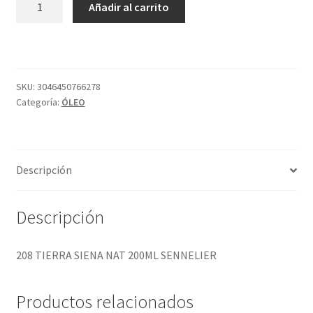
Añadir al carrito
TIERRA
SIENA
NAT
200ML
SENNELIER
SKU:
3046450766278
Categoría:
ÓLEO
cantidad
Descripción
Descripción
208 TIERRA SIENA NAT 200ML SENNELIER
Productos relacionados