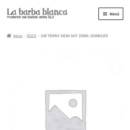
Ir
Ir
Menú
a
al
la
contenido
Inicio
navegación
Inicio
ÓLEO
208 TIERRA SIENA NAT 200ML SENNELIER
Carrito
Finalizar compra
Inicio
Mi cuenta
Tienda