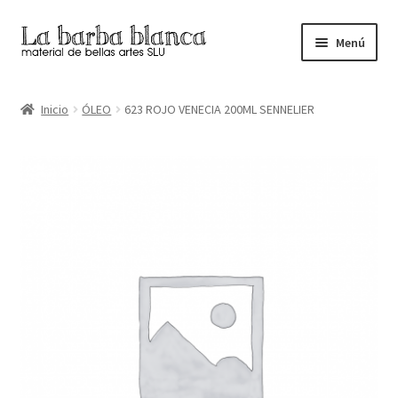
Ir
Ir
Menú
a
al
la
contenido
Inicio
navegación
Inicio
ÓLEO
623 ROJO VENECIA 200ML SENNELIER
Carrito
Finalizar compra
Inicio
Mi cuenta
Tienda