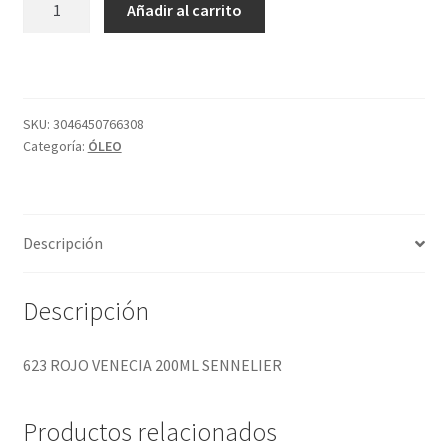
Añadir al carrito
ROJO
VENECIA
200ML
SENNELIER
cantidad
SKU:
3046450766308
Categoría:
ÓLEO
Descripción
Descripción
623 ROJO VENECIA 200ML SENNELIER
Productos relacionados