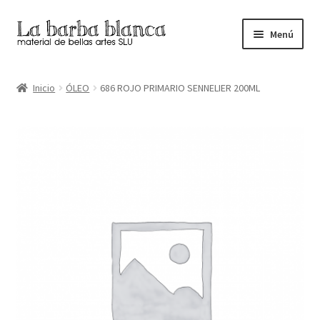
Ir
Ir
Menú
a
al
la
contenido
Inicio
navegación
Inicio
ÓLEO
686 ROJO PRIMARIO SENNELIER 200ML
Carrito
Finalizar compra
Inicio
Mi cuenta
Tienda