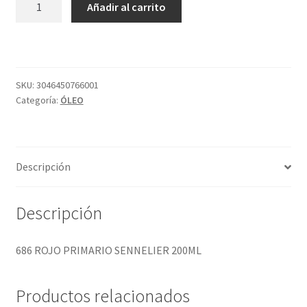
Añadir al carrito
ROJO
PRIMARIO
SENNELIER
200ML
cantidad
SKU:
3046450766001
Categoría:
ÓLEO
Descripción
Descripción
686 ROJO PRIMARIO SENNELIER 200ML
Productos relacionados