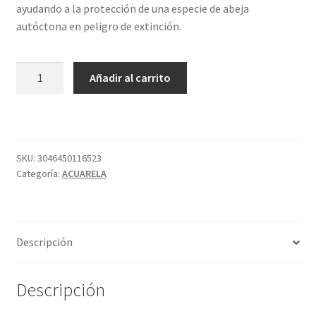
ayudando a la protección de una especie de abeja
autóctona en peligro de extinción.
819
Añadir al carrito
TUBO
S1
VERDE
SAVIA
ACUA
SKU:
3046450116523
Categoría:
ACUARELA
SENNELIER
cantidad
Descripción
Descripción