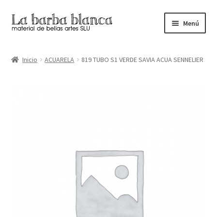
Ir
Ir
Menú
a
al
la
contenido
Inicio
navegación
Inicio
ACUARELA
819 TUBO S1 VERDE SAVIA ACUA SENNELIER
Carrito
Finalizar compra
Inicio
Mi cuenta
Tienda