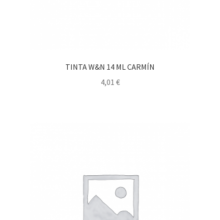
TINTA W&N 14 ML CARMÍN
4,01
€