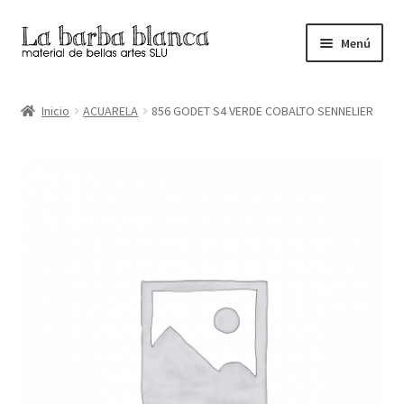
Ir
Ir
Menú
a
al
la
contenido
Inicio
navegación
Inicio
ACUARELA
856 GODET S4 VERDE COBALTO SENNELIER
Carrito
Finalizar compra
Inicio
Mi cuenta
Tienda