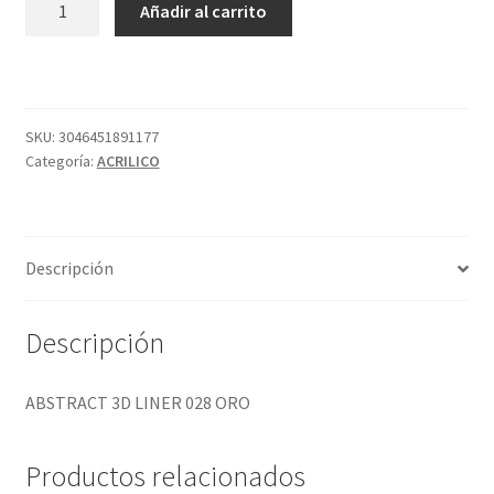
Añadir al carrito
3D
LINER
028
ORO
cantidad
SKU:
3046451891177
Categoría:
ACRILICO
Descripción
Descripción
ABSTRACT 3D LINER 028 ORO
Productos relacionados