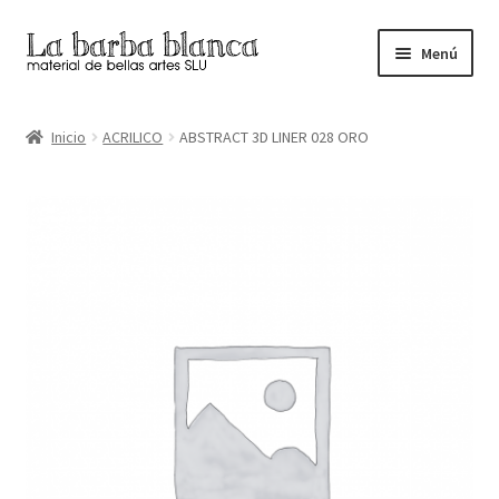
Ir
Ir
Menú
a
al
la
contenido
Inicio
navegación
Inicio
ACRILICO
ABSTRACT 3D LINER 028 ORO
Carrito
Finalizar compra
Inicio
Mi cuenta
Tienda