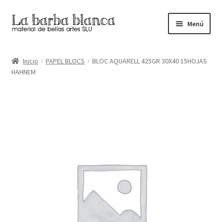
Ir
Ir
Menú
a
al
la
contenido
Inicio
navegación
Inicio
PAPEL BLOCS
BLOC AQUARELL 425GR 30X40 15HOJAS
HAHNEM
Carrito
Finalizar compra
Inicio
Mi cuenta
Tienda