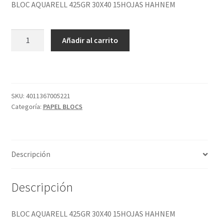
BLOC AQUARELL 425GR 30X40 15HOJAS HAHNEM
BLOC
Añadir al carrito
AQUARELL
425GR
30X40
15HOJAS
HAHNEM
SKU:
4011367005221
Categoría:
PAPEL BLOCS
cantidad
Descripción
Descripción
BLOC AQUARELL 425GR 30X40 15HOJAS HAHNEM