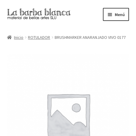
Ir
Ir
Menú
a
al
la
contenido
Inicio
navegación
Inicio
ROTULADOR
BRUSHMARKER ANARANJADO VIVO 0177
Carrito
Finalizar compra
Inicio
Mi cuenta
Tienda