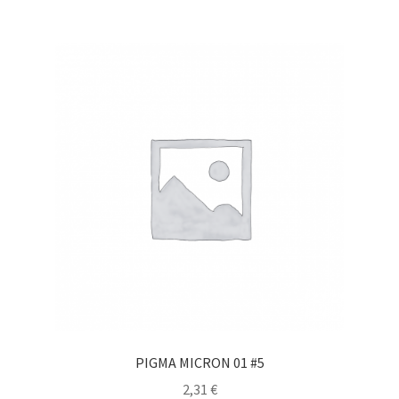
PIGMA MICRON 01 #5
2,31
€